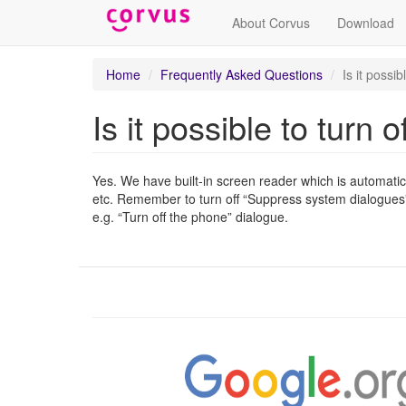
About Corvus
Download
Skip
Home
Frequently Asked Questions
Is it possi
to
main
Is it possible to tur
content
Yes. We have built-in screen reader which is automatic
etc. Remember to turn off “Suppress system dialogues
e.g. “Turn off the phone” dialogue.