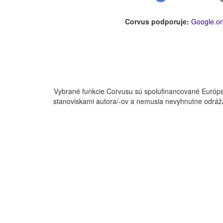
Corvus podporuje:
Google.or
Vybrané funkcie Corvusu sú spolufinancované Európs
stanoviskami autora/-ov a nemusia nevyhnutne odráža