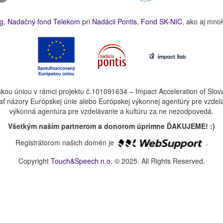
g
,
Nadačný fond Telekom
pri
Nadácii Pontis
,
Fond SK-NIC
, ako aj mno
kou úniou v rámci projektu č.101091634 – Impact Acceleration of Slov
ť názory Európskej únie alebo Európskej výkonnej agentúry pre vzdel
výkonná agentúra pre vzdelávanie a kultúru za ne nezodpovedá.
Všetkým našim partnerom a donorom úprimne ĎAKUJEME! :)
Registrátorom našich domén je
.
Copyright
Touch&Speech n.o.
© 2025. All Rights Reserved.