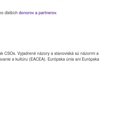
ho ďalších
donorov a partnerov
.
ak CSOs. Vyjadrené názory a stanoviská sú názormi a
ávanie a kultúru (EACEA). Európska únia ani Európska